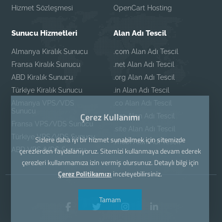
Hizmet Sözleşmesi
OpenCart Hosting
Sunucu Hizmetleri
Alan Adı Tescil
Almanya Kiralık Sunucu
.com Alan Adı Tescil
Fransa Kiralık Sunucu
.net Alan Adı Tescil
ABD Kiralık Sunucu
.org Alan Adı Tescil
Türkiye Kiralık Sunucu
.in Alan Adı Tescil
Almanya VPS/VDS
.co Alan Adı Tescil
Sunucu
Çerez Kullanımı
.pro Alan Adı Tescil
Fransa VPS/VDS Sunucu
.site Alan Adı Tescil
Türkiye VPS/VDS Sunucu
Sizlere daha iyi bir hizmet sunabilmek için sitemizde
.mobi Alan Adı Tescil
ABD VPS/VDS Sunucu
çerezlerden faydalanıyoruz. Sitemizi kullanmaya devam ederek
çerezleri kullanmamıza izin vermiş olursunuz. Detaylı bilgi için
Çerez Politikamızı
inceleyebilirsiniz.
Tamam