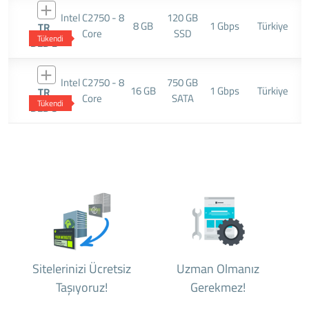
Intel C2750 - 8
120 GB
8 GB
1 Gbps
Türkiye
TR
Core
SSD
Tükendi
DED 2
Intel C2750 - 8
750 GB
16 GB
1 Gbps
Türkiye
TR
Core
SATA
Tükendi
DED 3
Sitelerinizi Ücretsiz
Uzman Olmanız
Taşıyoruz!
Gerekmez!